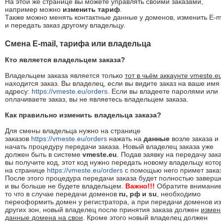
На этой же странице вы можете управлять своими заказами,
например можно
изменить тариф
.
Также можно менять контактные данные у доменов, изменить E-m
и передать заказ другому владельцу.
Смена E-mail, тарифа или владельца
Кто является владельцем заказа?
Владельцем заказа является только
тот в чьём аккаунте vmeste.e
находится заказ. Вы владелец, если вы видите заказ на ваше имя
адресу:
https://vmeste.eu/orders
. Если вы владеете паролями или
оплачиваете заказ, вы не являетесь владельцем заказа.
Как правильно изменить владельца заказа?
Для смены владельца нужно на странице
заказов
https://vmeste.eu/orders
нажать на
данные
возле заказа и
начать процедуру передачи заказа. Новый владелец заказа уже
должен быть в системе
vmeste.eu
. Подав заявку на передачу зак
вы получите код, этот код нужно передать новому владельцу кот
на странице
https://vmeste.eu/orders
с помощью него примет заказ
После этого процедура передачи заказа будет полностью заверш
и вы больше не будете владельцем.
Важно!!!
Обратите внимание
то что в случае передачи доменов
ru, рф и su
, необходимо
переоформить домен у регистратора, а при передачи доменов из
других зон, новый владелец после принятия заказа должен
измен
данные домена на свои
. Кроме этого новый владелец должен