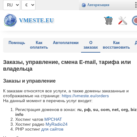
Авторизация
VMESTE.EU
Помощь
Как
Автоплатежи
О
Как
оплатить
заказах
восстановить
Заказы, управление, смена E-mail, тарифа или
владельца
Заказы и управление
К заказам относятся все услуги, а также домены заказанные и
отображаемые на странице:
https://vmeste.eu/orders
На данный момент в перечень услуг входит:
Регистрация доменов в зонах:
ru, рф, su, com, net, org, biz
info
Хостинг чатов
MPCHAT
Хостинг радио
MyRadio24
PHP хостинг
для сайтов