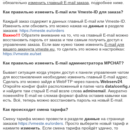
обязательно
изменить главный E-mail заказа
, подробнее ниже.
Как правильно изменить E-mail или Vmeste-ID для заказа?
Каждый заказ содержит в данных главный E-mail или Vmeste-ID.
Изменить или обновить это можно нажав на
данные
в разделе
заказов:
https://vmeste.eu/orders
Важно!!!
Обратите внимание на то, что на главный E-mail можно
восстановить пароль от заказа и тем самым получить доступ к
управлению заказа. Если вам нужно также изменить
E-mail для
вашего аккаунта vmeste.eu
, то сделать это можно в настройках:
https://vmeste.eu/set
Как правильно изменить E-mail администратора MPCHAT?
Бывает ситуация когда утерян доступ к панели управления чатом
для восстановления необходимо изменить главный E-mail адрес.
Сделать это можно зайдя в WebFTP через панель
Webserv24
.
Откройте конфиг файл расположенный в папке чата
data/config.
и найдите там старый E-mail возле слова
adminemail
. Аккуратно
поменяйте E-mail не сломав формат файла оставив кавычки как
есть. Всё, теперь можно восстановить пароль на новый E-mail.
Как происходит смена тарифа?
Смену тарифа можно провести в разделе
данные
на странице
заказов
https://vmeste.eu/orders
. Просто выберите новый тариф и
нажмите
изменить
. Если смена тарифа пройдёт удачно, то