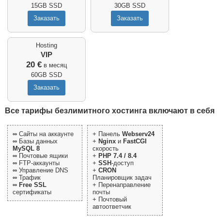
15GB SSD
30GB SSD
Hosting
VIP
20 €
в месяц
60GB SSD
Все тарифы безлимитного хостинга включают в себя
∞
Сайты на аккаунте
+ Панель
Webserv24
∞
Базы данных
+
Nginx
и
FastCGI
MySQL 8
скорость
∞
Почтовые ящики
+
PHP 7.4 / 8.4
∞
FTP-аккаунты
+
SSH
-доступ
∞
Управление DNS
+
CRON
∞
Трафик
Планировщик задач
∞
Free SSL
+ Перенаправление
сертификаты
почты
+ Почтовый
автоответчик