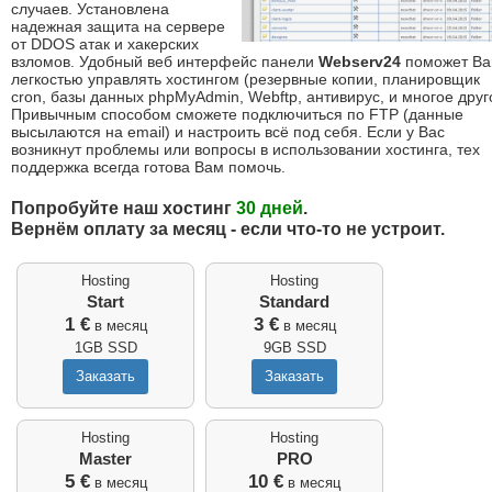
случаев. Установлена
надежная защита на сервере
от DDOS атак и хакерских
взломов. Удобный веб интерфейс панели
Webserv24
поможет Ва
легкостью управлять хостингом (резервные копии, планировщик
cron, базы данных phpMyAdmin, Webftp, антивирус, и многое друг
Привычным способом сможете подключиться по FTP (данные
высылаются на email) и настроить всё под себя. Если у Вас
возникнут проблемы или вопросы в использовании хостинга, тех
поддержка всегда готова Вам помочь.
Попробуйте наш хостинг
30 дней
.
Вернём оплату за месяц - если что-то не устроит.
Hosting
Hosting
Start
Standard
1 €
3 €
в месяц
в месяц
1GB SSD
9GB SSD
Hosting
Hosting
Master
PRO
5 €
10 €
в месяц
в месяц