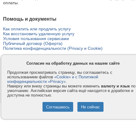
оплаты.
Помощь и документы
Как оплатить или продлить услугу
Как восстановить удаленную услугу
Условия пользования сервисами
Публичный договор (Оферта)
Политика конфиденциальности (Privacy и Cookie)
Согласие на обработку данных на нашем сайте
Контакты
Privacy и Cookie
Компания
Правила и условия
Продолжая просматривать страницу, вы соглашаетесь с
использованием файлов
«Cookie» и с Политикой
Услуги
Помощь
конфиденциальности «Privacy»
.
Наверху или внизу страницы вы можете изменить
валюту и язык
по
Как оплатить
Форумы
умолчанию. Английская версия сайта ещё находится в доработке и
доступна не полностью.
© 2008-2026
VMESTE.EU
- Все права защищены.