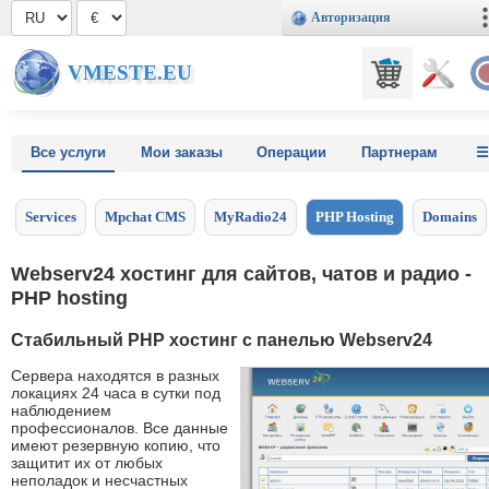
Авторизация
VMESTE.EU
Все услуги
Мои заказы
Операции
Партнерам
Services
Mpchat CMS
MyRadio24
PHP Hosting
Domains
Webserv24 хостинг для сайтов, чатов и радио -
PHP hosting
Стабильный PHP хостинг с панелью Webserv24
Сервера находятся в разных
локациях 24 часа в сутки под
наблюдением
профессионалов. Все данные
имеют резервную копию, что
защитит их от любых
неполадок и несчастных