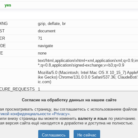
yes
ING
gzip, deflate, br
ST
document
ER
?1
ODE
navigate
TE
none
text/html,application/xhtml+xml,application/xml;q=0.9,
*;q=0.8,application/signed-exchange;v=b3;q=0.9
Mozilla/5.0 (Macintosh; Intel Mac OS X 10_15_7) Appl
ike Gecko) Chrome/131.0.0.0 Safari/537.36; ClaudeBot
ic.com)
ECURE_REQUESTS
1
OL
no-cache
Согласие на обработку данных на нашем сайте
no-cache
я просматривать страницу, вы соглашаетесь с использованием файло
vmeste.eu
тикой конфиденциальности «Privacy»
.
или внизу страницы вы можете изменить
валюту и язык
по умолчанию.
UAGE
ая версия сайта ещё находится в доработке и доступна не полностью.