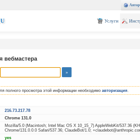
Автор
EU
Услуги
Инст
я вебмастера
Для полного просмотра этой информации необходимо
авторизация
.
216.73.217.78
Chrome 131.0
Mozilla/5.0 (Macintosh; Intel Mac OS X 10_15_7) AppleWebKit/537.36 (K
Chrome/131.0.0.0 Safari/537.36; ClaudeBot/1.0; +claudebot@anthropic.co
yes