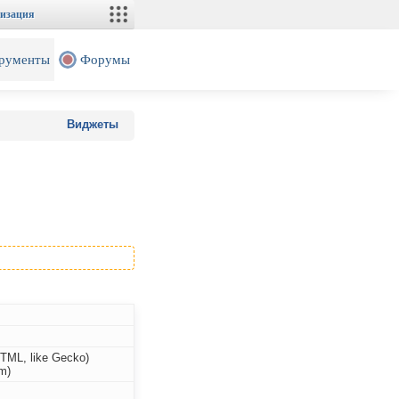
изация
рументы
Форумы
Виджеты
HTML, like Gecko)
m)