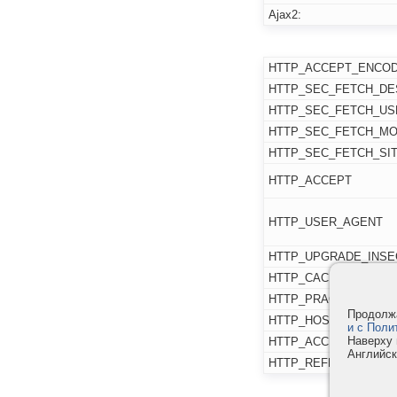
Ajax2:
HTTP_ACCEPT_ENCOD
HTTP_SEC_FETCH_DE
HTTP_SEC_FETCH_US
HTTP_SEC_FETCH_M
HTTP_SEC_FETCH_SI
HTTP_ACCEPT
HTTP_USER_AGENT
HTTP_UPGRADE_INS
HTTP_CACHE_CONTR
HTTP_PRAGMA
Продолжа
HTTP_HOST
и с Поли
Наверху 
HTTP_ACCEPT_LANG
Английск
HTTP_REFERER