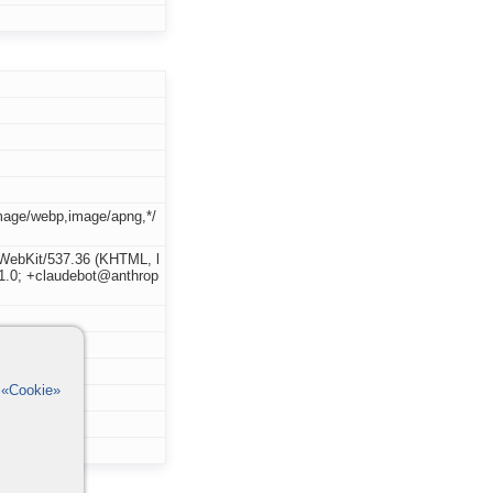
image/webp,image/apng,*/
eWebKit/537.36 (KHTML, l
/1.0; +claudebot@anthrop
в
«Cookie»