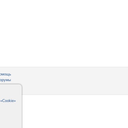
омощь
орумы
в
«Cookie»