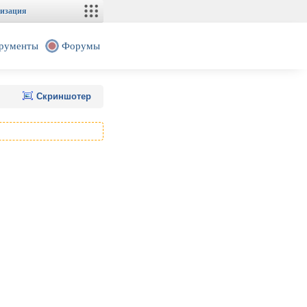
изация
рументы
Форумы
Скриншотер