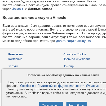
все
пароли будут старыми
- как на момент удаления. После
восстановления рекомендуем проверить актуальность E-mail зака
через
Заказы
->
Данные заказа
.
Восстановление аккаунта Vmeste
Если ваш аккаунт был деактивирован, то некоторое время спустя 
всё ещё можно восстановить. Для этого введите ваш старый E-mai
форму входа, а затем нажмите
Забыли пароль
. После процеду
восстановления пароля, ваш аккаут будет также восстановлен. В
можете подробнее прочитать про
деактивацию аккаунта
.
Контакты
Privacy и Cookie
Компания
Правила и условия
Услуги
Помощь
Как оплатить
Форумы
Согласие на обработку данных на нашем сайте
© 2008-2026
VMESTE.EU
- Все права защищены.
Продолжая просматривать страницу, вы соглашаетесь с использов
файлов
«Cookie» и с Политикой конфиденциальности «Privacy»
.
Наверху или внизу страницы вы можете изменить
валюту и язык
п
умолчанию. Английская версия сайта ещё находится в доработке и
не полностью.