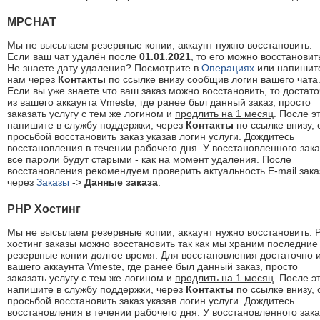
MPCHAT
Мы не высылаем резервные копии, аккаунт нужно восстановить.
Если ваш чат удалён после
01.01.2021
, то его можно восстановит
Не знаете дату удаления? Посмотрите в
Операциях
или напишит
нам через
Контакты
по ссылке внизу сообщив логин вашего чата
Если вы уже знаете что ваш заказ можно восстановить, то достат
из вашего аккаунта Vmeste, где ранее был данный заказ, просто
заказать услугу с тем же логином и
продлить на 1 месяц
. После э
напишите в службу поддержки, через
Контакты
по ссылке внизу, 
просьбой восстановить заказ указав логин услуги. Дождитесь
восстановления в течении рабочего дня. У восстановленного зака
все
пароли будут старыми
- как на момент удаления. После
восстановления рекомендуем проверить актуальность E-mail зака
через
Заказы
->
Данные заказа
.
PHP Хостинг
Мы не высылаем резервные копии, аккаунт нужно восстановить. 
хостинг заказы можно восстановить так как мы храним последние
резервные копии долгое время. Для восстановления достаточно 
вашего аккаунта Vmeste, где ранее был данный заказ, просто
заказать услугу с тем же логином и
продлить на 1 месяц
. После э
напишите в службу поддержки, через
Контакты
по ссылке внизу, 
просьбой восстановить заказ указав логин услуги. Дождитесь
восстановления в течении рабочего дня. У восстановленного зака