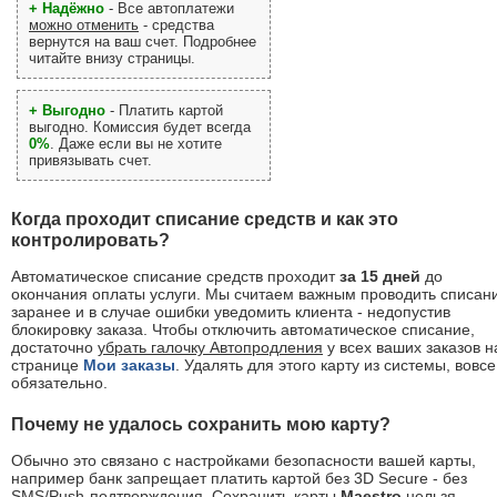
+ Надёжно
- Все автоплатежи
можно отменить
- средства
вернутся на ваш счет. Подробнее
читайте внизу страницы.
+ Выгодно
- Платить картой
выгодно. Комиссия будет всегда
0%
. Даже если вы не хотите
привязывать счет.
Когда проходит списание средств и как это
контролировать?
Автоматическое списание средств проходит
за 15 дней
до
окончания оплаты услуги. Мы считаем важным проводить списан
заранее и в случае ошибки уведомить клиента - недопустив
блокировку заказа. Чтобы отключить автоматическое списание,
достаточно
убрать галочку Автопродления
у всех ваших заказов н
странице
Мои заказы
. Удалять для этого карту из системы, вовсе
обязательно.
Почему не удалось сохранить мою карту?
Обычно это связано с настройками безопасности вашей карты,
например банк запрещает платить картой без 3D Secure - без
SMS/Push-подтверждения. Сохранить карты
Maestro
нельзя -