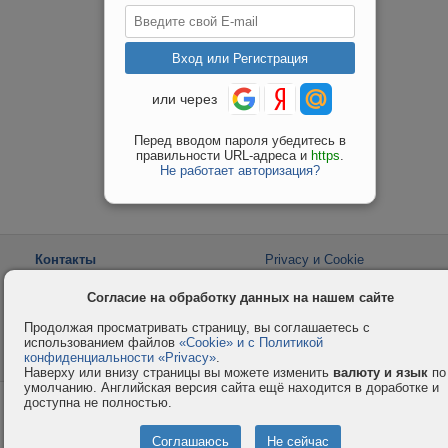
или через
Перед вводом пароля убедитесь в
правильности URL-адреса и
https
.
Не работает авторизация?
Контакты
Privacy и Cookie
Компания
Правила и условия
Согласие на обработку данных на нашем сайте
Услуги
Помощь
Продолжая просматривать страницу, вы соглашаетесь с
Как оплатить
Форумы
использованием файлов
«Cookie» и с Политикой
конфиденциальности «Privacy»
© 2008-2026
VMESTE.EU
.
- Все права защищены.
Наверху или внизу страницы вы можете изменить
валюту и язык
по
умолчанию. Английская версия сайта ещё находится в доработке и
доступна не полностью.