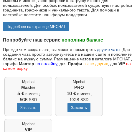
смайлы и иконки, либо разрешить загрузку иконок для
пользователей. Для особых пользователей существуют настройки
градиента, граф-ников и уникального текста. Для помощи в
настройке посетите наш форум поддержки.
Подробнее на странице MPCHAT
Попробуйте наш сервис
пополнив баланс
Прежде чем создать чат, вы можете посмотреть
другие чаты
. Для
создания чата просто авторизуйтесь на нашем сайте и пополните
баланс на нужную сумму. Размещение чатов в каталоге MPCHAT 
тарифа
Мастер
по онлайну
, для
Профи
выше других
, для
VIP
на
самом верху
.
Mpchat
Mpchat
Master
PRO
5 €
10 €
в месяц
в месяц
5GB SSD
10GB SSD
Mpchat
VIP