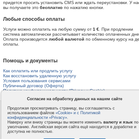
придется просить установить CMS или ждать переустановки. У на
вы получаете это
бесплатно
по нажатию кнопки.
Любые способы оплаты
Услуги можно оплатить на любую сумму от
1 €
. При продлении
система автоматически рассчитывает количество оплаченных дне
Оплата производится
любой валютой
по обменному курсу на д
оплаты.
Помощь и документы
Как оплатить или продлить услугу
Как восстановить удаленную услугу
Условия пользования сервисами
Публичный договор (Оферта)
Политика конфиденциальности (Privacy и Cookie)
Согласие на обработку данных на нашем сайте
Продолжая просматривать страницу, вы соглашаетесь с
Контакты
Privacy и Cookie
использованием файлов
«Cookie» и с Политикой
Компания
Правила и условия
конфиденциальности «Privacy»
.
Наверху или внизу страницы вы можете изменить
валюту и язык
по
Услуги
Помощь
умолчанию. Английская версия сайта ещё находится в доработке и
Как оплатить
Форумы
доступна не полностью.
© 2008-2026
VMESTE.EU
- Все права защищены.