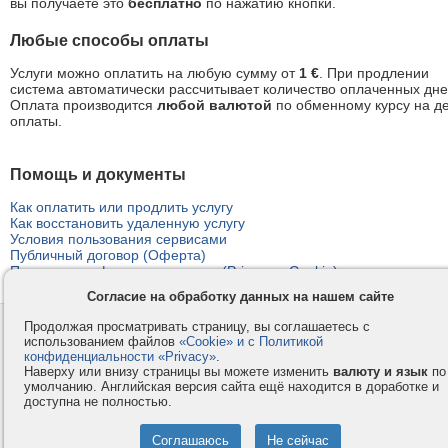
вы получаете это
бесплатно
по нажатию кнопки.
Любые способы оплаты
Услуги можно оплатить на любую сумму от
1 €
. При продлении
система автоматически рассчитывает количество оплаченных дне
Оплата производится
любой валютой
по обменному курсу на д
оплаты.
Помощь и документы
Как оплатить или продлить услугу
Как восстановить удаленную услугу
Условия пользования сервисами
Публичный договор (Оферта)
Политика конфиденциальности (Privacy и Cookie)
Согласие на обработку данных на нашем сайте
Продолжая просматривать страницу, вы соглашаетесь с
Контакты
Privacy и Cookie
использованием файлов
«Cookie» и с Политикой
Компания
Правила и условия
конфиденциальности «Privacy»
.
Наверху или внизу страницы вы можете изменить
валюту и язык
по
Услуги
Помощь
умолчанию. Английская версия сайта ещё находится в доработке и
Как оплатить
Форумы
доступна не полностью.
© 2008-2026
VMESTE.EU
- Все права защищены.