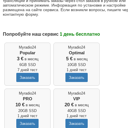
трансляции и принимать заказы через стол заказов в ручном или
автоматическом режиме. Информация по установке и настройке
размещена на сайте сервиса. Если возникли вопросы, пишите че
контактную форму.
Попробуйте наш сервис
1 день бесплатно
Myradio24
Myradio24
Popular
Optimal
3 €
5 €
в месяц
в месяц
6GB SSD
10GB SSD
7 дней тест
1 дней тест
Myradio24
Myradio24
PRO
VIP
10 €
20 €
в месяц
в месяц
20GB SSD
40GB SSD
1 дней тест
1 дней тест