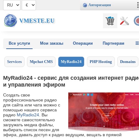
Авторизация
VMESTE.EU
Все услуги
Мои заказы
Операции
Партнерам
Services
Mpchat CMS
MyRadio24
PHP Hosting
Domains
MyRadio24 - сервис для создания интернет ради
и управления эфиром
Создать свое
профессиональное радио
для сайта или чата можно с
помощью нашего сервиса
радио
MyRadio24
. Вы
сможете самостоятельно
загружать медиа файлы,
выбирать список песен для
эфира, давать доступ к радио ведущим, вещать в прямой