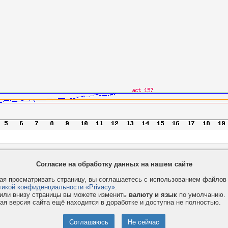
Privacy и Cookie
Услуги
П
Согласие на обработку данных на нашем сайте
Правила и условия
Как оплатить
Ф
я просматривать страницу, вы соглашаетесь с использованием файло
© 2008-2026
VMESTE.EU
- Все права защищены.
тикой конфиденциальности «Privacy»
.
или внизу страницы вы можете изменить
валюту и язык
по умолчанию.
ая версия сайта ещё находится в доработке и доступна не полностью.