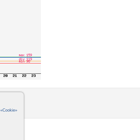
омощь
орумы
в
«Cookie»