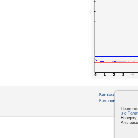
Контакты
Компания
Продолжа
и с Поли
Наверху 
Английск