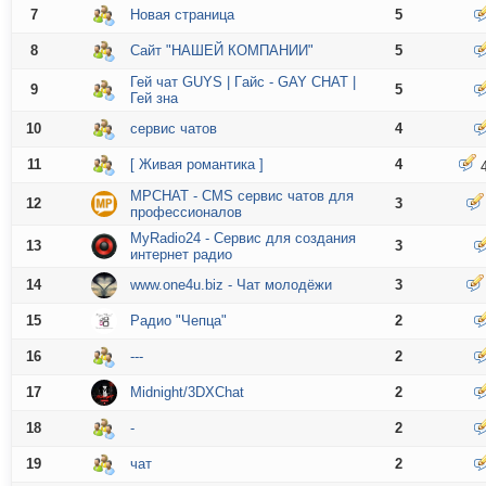
7
Новая страница
5
8
Сайт "НАШЕЙ КОМПАНИИ"
5
Гей чат GUYS | Гaйс - GAY CHAT |
9
5
Гей зна
10
сервис чатов
4
11
[ Живая романтика ]
4
4
MPCHAT - CMS сервис чатов для
12
3
профессионалов
MyRadio24 - Сервис для создания
13
3
интернет радио
14
www.one4u.biz - Чат молодёжи
3
15
Радио "Чепца"
2
16
---
2
17
Midnight/3DXChat
2
18
-
2
19
чат
2