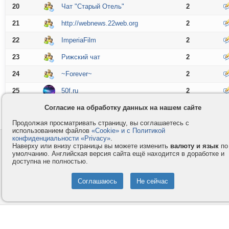
20
Чат "Старый Отель"
2
21
http://webnews.22web.org
2
22
ImperiaFilm
2
23
Рижский чат
2
24
~Forever~
2
25
50f.ru
2
Согласие на обработку данных на нашем сайте
Следующая страница 26-50
Продолжая просматривать страницу, вы соглашаетесь с
использованием файлов
«Cookie» и с Политикой
конфиденциальности «Privacy»
.
Контакты
Privacy и Cookie
Наверху или внизу страницы вы можете изменить
валюту и язык
по
Компания
Правила и условия
умолчанию. Английская версия сайта ещё находится в доработке и
доступна не полностью.
Услуги
Помощь
Как оплатить
Форумы
© 2008-2026
VMESTE.EU
- Все права защищены.