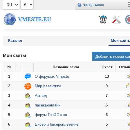
Авторизация
VMESTE.EU
Каталог
Мои сайт
Мои сайты
№
±
Название сайта
Охват
Отзы
1
О форумах Vmeste
13
2
Мир Казантипа.
9
3
Азгард
7
4
пасека-онлайн
6
5
форум ГраФФтека
6
6
Бисер и бисероплетение
5