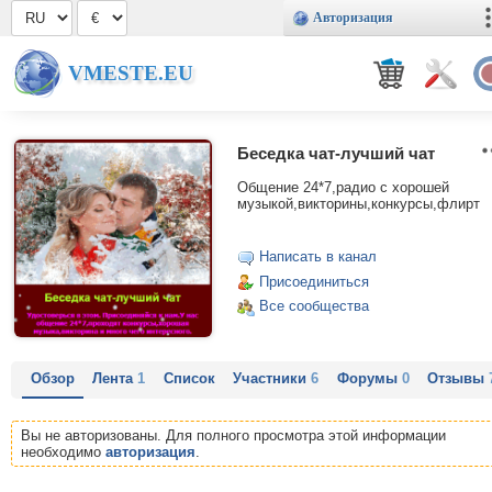
Авторизация
VMESTE.EU
Беседка чат-лучший чат
Общение 24*7,радио с хорошей
музыкой,викторины,конкурсы,флирт
Написать в канал
Присоединиться
Все сообщества
Обзор
Лента
1
Список
Участники
6
Форумы
0
Отзывы
Вы не авторизованы. Для полного просмотра этой информации
необходимо
авторизация
.