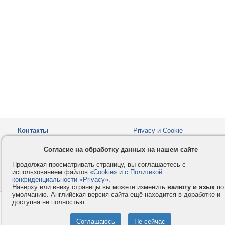
Контакты
Privacy и Cookie
Компания
Правила и условия
Согласие на обработку данных на нашем сайте
Услуги
Помощь
Продолжая просматривать страницу, вы соглашаетесь с
Как оплатить
Форумы
использованием файлов
«Cookie» и с Политикой
конфиденциальности «Privacy»
© 2008-2026
VMESTE.EU
.
- Все права защищены.
Наверху или внизу страницы вы можете изменить
валюту и язык
по
умолчанию. Английская версия сайта ещё находится в доработке и
доступна не полностью.