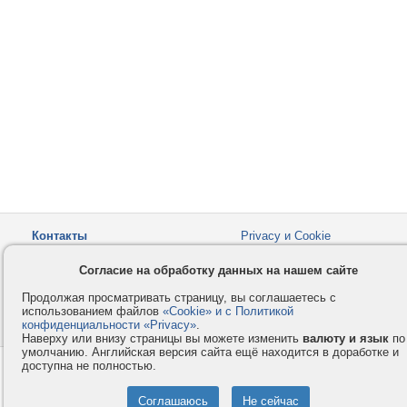
Контакты
Privacy и Cookie
Компания
Правила и условия
Согласие на обработку данных на нашем сайте
Услуги
Помощь
Продолжая просматривать страницу, вы соглашаетесь с
Как оплатить
Форумы
использованием файлов
«Cookie» и с Политикой
конфиденциальности «Privacy»
© 2008-2026
VMESTE.EU
.
- Все права защищены.
Наверху или внизу страницы вы можете изменить
валюту и язык
по
умолчанию. Английская версия сайта ещё находится в доработке и
доступна не полностью.