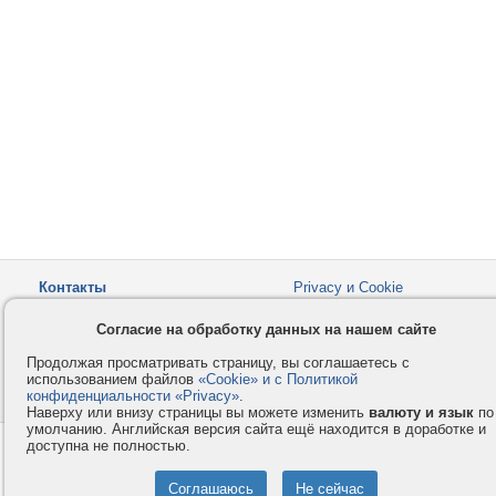
Контакты
Privacy и Cookie
Компания
Правила и условия
Согласие на обработку данных на нашем сайте
Услуги
Помощь
Продолжая просматривать страницу, вы соглашаетесь с
Как оплатить
Форумы
использованием файлов
«Cookie» и с Политикой
конфиденциальности «Privacy»
© 2008-2026
VMESTE.EU
.
- Все права защищены.
Наверху или внизу страницы вы можете изменить
валюту и язык
по
умолчанию. Английская версия сайта ещё находится в доработке и
доступна не полностью.