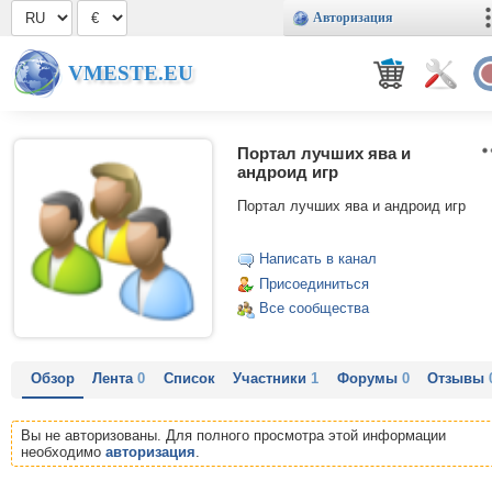
Авторизация
VMESTE.EU
Портал лучших ява и
андроид игр
Портал лучших ява и андроид игр
Написать в канал
Присоединиться
Все сообщества
Обзор
Лента
0
Список
Участники
1
Форумы
0
Отзывы
Вы не авторизованы. Для полного просмотра этой информации
необходимо
авторизация
.