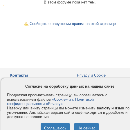
В этом форуме пока нет тем.
Сообщить о нарушении правил на этой странице
Контакты
Privacy и Cookie
Компания
Правила и условия
Согласие на обработку данных на нашем сайте
Услуги
Помощь
Продолжая просматривать страницу, вы соглашаетесь с
Как оплатить
Форумы
использованием файлов
«Cookie» и с Политикой
конфиденциальности «Privacy»
© 2008-2026
VMESTE.EU
.
- Все права защищены.
Наверху или внизу страницы вы можете изменить
валюту и язык
по
умолчанию. Английская версия сайта ещё находится в доработке и
доступна не полностью.