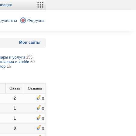
изация
рументы
Форумы
Мои сайты
вары и услуги
155
лечения и хобби
59
мор
16
Охват
Отзывы
2
0
1
0
1
0
0
0