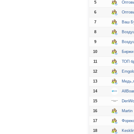
5
Оптовы
6
Оптовы
7
Ваш Б
8
Возду
9
Возду
10
Биржи
11
ТОП б
12
Emgold
13
Медь,
14
AllBoa
15
DenWor
16
Martin
17
Форекс
18
Keskli