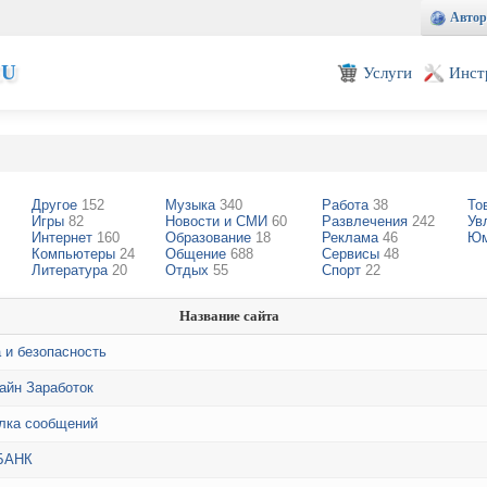
Автор
EU
Услуги
Инст
Другое
152
Музыка
340
Работа
38
То
Игры
82
Новости и СМИ
60
Развлечения
242
Ув
Интернет
160
Образование
18
Реклама
46
Ю
Компьютеры
24
Общение
688
Сервисы
48
Литература
20
Отдых
55
Спорт
22
Название сайта
 и безопасность
йн Заработок
лка сообщений
БАНК