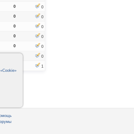
0
0
0
0
0
0
0
0
0
0
0
0
0
1
в
«Cookie»
омощь
орумы