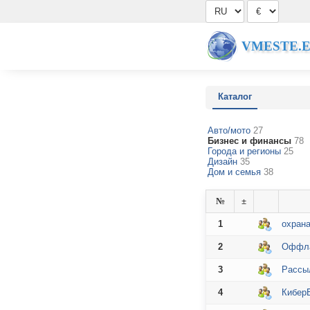
VMESTE.
Каталог
Авто/мото
27
Бизнес и финансы
78
Города и регионы
25
Дизайн
35
Дом и семья
38
№
±
1
охрана
2
Оффла
3
Рассы
4
Кибер