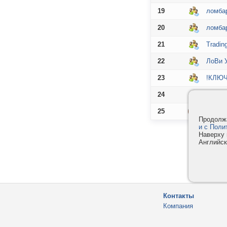
19
ломба
20
ломба
21
Tradin
22
ЛоВи У
23
!КЛЮЧ
24
Банков
25
Радио
Продолжа
и с Поли
Наверху 
Английск
Контакты
Компания