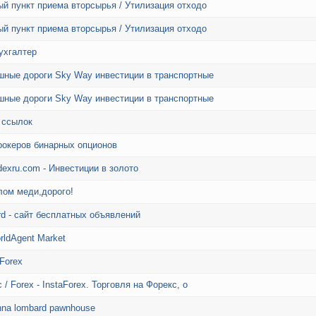
й пункт приема вторсырья / Утилизация отходо
й пункт приема вторсырья / Утилизация отходо
ухгалтер
шные дороги Sky Way инвестиции в транспортные
шные дороги Sky Way инвестиции в транспортные
 ссылок
рокеров бинарных опционов
exru.com - Инвестиции в золото
лом меди,дорого!
rd - сайт бесплатных объявлений
ldAgent Market
 Forex
 / Forex - InstaForex. Торговля на Форекс, о
nna lombard pawnhouse