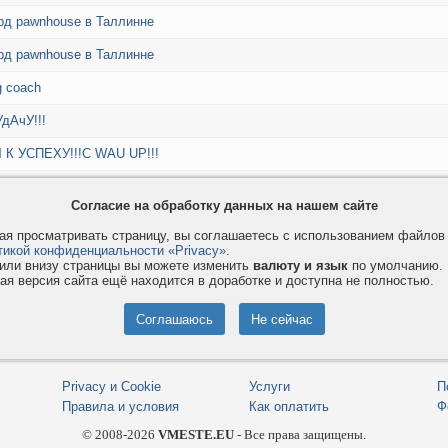
рд pawnhouse в Таллинне
рд pawnhouse в Таллинне
g coach
дАчУ!!!
 К УСПЕХУ!!!С WAU UP!!!
ские карты.ру
Согласие на обработку данных на нашем сайте
КаминFM
я просматривать страницу, вы соглашаетесь с использованием файло
тикой конфиденциальности «Privacy»
.
Следующая страница 26-50
или внизу страницы вы можете изменить
валюту и язык
по умолчанию.
ая версия сайта ещё находится в доработке и доступна не полностью.
Общая статистика по сайтам
Сайтов:
154
/
3729
Отзывов:
2279
Privacy и Cookie
Услуги
П
Правила и условия
Как оплатить
Ф
© 2008-2026
VMESTE.EU
- Все права защищены.