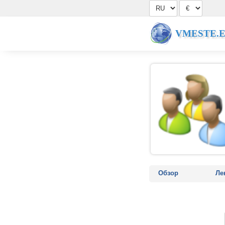
VMESTE.
Обзор
Ле