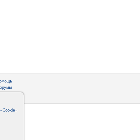
омощь
орумы
в
«Cookie»