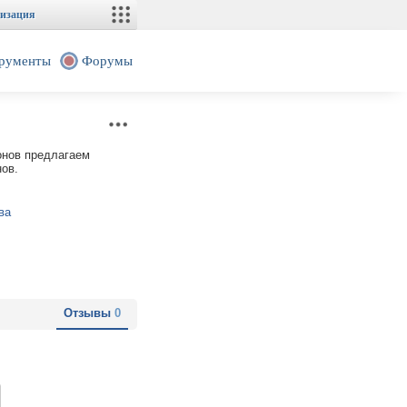
изация
рументы
Форумы
онов предлагаем
ов.
ва
Отзывы
0