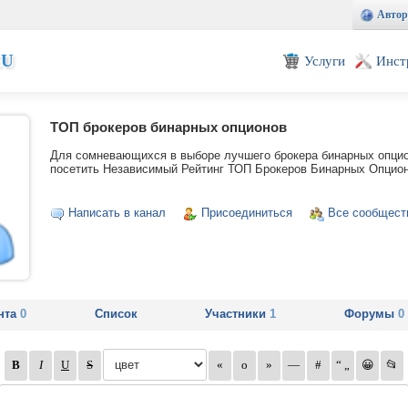
Автор
EU
Услуги
Инст
ТОП брокеров бинарных опционов
Для сомневающихся в выборе лучшего брокера бинарных опци
посетить Независимый Рейтинг ТОП Брокеров Бинарных Опцион
Написать в канал
Присоединиться
Все сообщест
нта
0
Список
Участники
1
Форумы
0