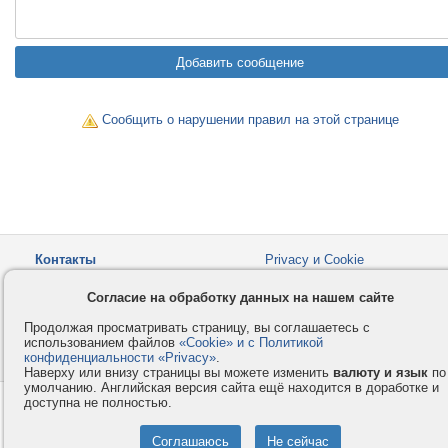
Сообщить о нарушении правил на этой странице
Контакты
Privacy и Cookie
Компания
Правила и условия
Согласие на обработку данных на нашем сайте
Услуги
Помощь
Продолжая просматривать страницу, вы соглашаетесь с
Как оплатить
Форумы
использованием файлов
«Cookie» и с Политикой
конфиденциальности «Privacy»
© 2008-2026
VMESTE.EU
.
- Все права защищены.
Наверху или внизу страницы вы можете изменить
валюту и язык
по
умолчанию. Английская версия сайта ещё находится в доработке и
доступна не полностью.