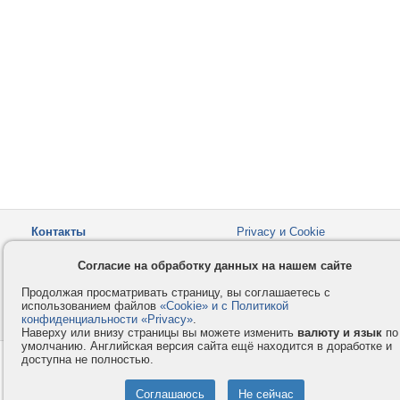
Контакты
Privacy и Cookie
Компания
Правила и условия
Согласие на обработку данных на нашем сайте
Услуги
Помощь
Продолжая просматривать страницу, вы соглашаетесь с
Как оплатить
Форумы
использованием файлов
«Cookie» и с Политикой
конфиденциальности «Privacy»
© 2008-2026
VMESTE.EU
.
- Все права защищены.
Наверху или внизу страницы вы можете изменить
валюту и язык
по
умолчанию. Английская версия сайта ещё находится в доработке и
доступна не полностью.