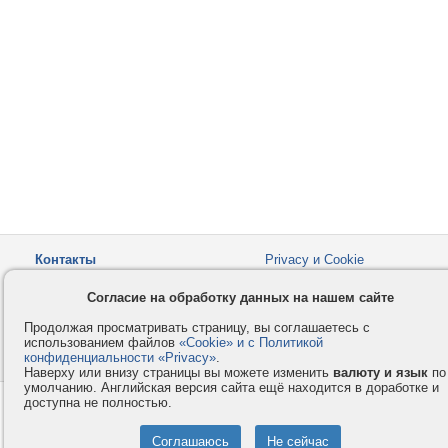
Контакты
Privacy и Cookie
Компания
Правила и условия
Согласие на обработку данных на нашем сайте
Услуги
Помощь
Продолжая просматривать страницу, вы соглашаетесь с
Как оплатить
Форумы
использованием файлов
«Cookie» и с Политикой
конфиденциальности «Privacy»
© 2008-2026
VMESTE.EU
.
- Все права защищены.
Наверху или внизу страницы вы можете изменить
валюту и язык
по
умолчанию. Английская версия сайта ещё находится в доработке и
доступна не полностью.