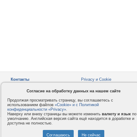
Контакты
Privacy и Cookie
Компания
Правила и условия
Согласие на обработку данных на нашем сайте
Услуги
Помощь
Продолжая просматривать страницу, вы соглашаетесь с
Как оплатить
Форумы
использованием файлов
«Cookie» и с Политикой
конфиденциальности «Privacy»
© 2008-2026
VMESTE.EU
.
- Все права защищены.
Наверху или внизу страницы вы можете изменить
валюту и язык
по
умолчанию. Английская версия сайта ещё находится в доработке и
доступна не полностью.