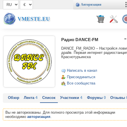
Авторизация
VMESTE.EU
Радио DANCE-FM
DANCE_FM_RADIO – Настройся лови
драйв. Первая интернет радиостанци
Краснотурьинска
Написать в канал
Присоединиться
Все сообщества
Обзор
Лента
4
Список
Участники
4
Форумы
0
Отзывы
Вы не авторизованы. Для полного просмотра этой информации
необходимо
авторизация
.