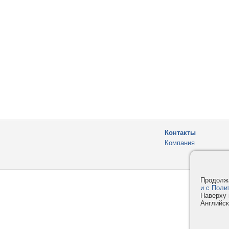
Контакты
Компания
Продолжа
и с Поли
Наверху 
Английск