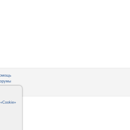
омощь
орумы
в
«Cookie»