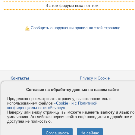
В этом форуме пока нет тем.
Сообщить о нарушении правил на этой странице
Контакты
Privacy и Cookie
Компания
Правила и условия
Согласие на обработку данных на нашем сайте
Услуги
Помощь
Продолжая просматривать страницу, вы соглашаетесь с
Как оплатить
Форумы
использованием файлов
«Cookie» и с Политикой
конфиденциальности «Privacy»
© 2008-2026
VMESTE.EU
.
- Все права защищены.
Наверху или внизу страницы вы можете изменить
валюту и язык
по
умолчанию. Английская версия сайта ещё находится в доработке и
доступна не полностью.