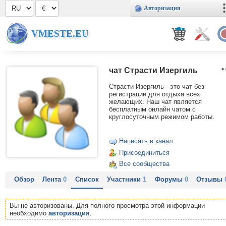
Авторизация
VMESTE.EU
чат Страсти Изергиль
Страсти Изергиль - это чат без
регистрации для отдыха всех
желающих. Наш чат является
бесплатным онлайн чатом с
круглосуточным режимом работы.
Написать в канал
Присоединиться
Все сообщества
Обзор
Лента
0
Список
Участники
1
Форумы
0
Отзывы
Вы не авторизованы. Для полного просмотра этой информации
необходимо
авторизация
.