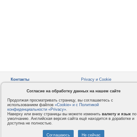
Контакты
Privacy и Cookie
Компания
Правила и условия
Согласие на обработку данных на нашем сайте
Услуги
Помощь
Продолжая просматривать страницу, вы соглашаетесь с
Как оплатить
Форумы
использованием файлов
«Cookie» и с Политикой
конфиденциальности «Privacy»
© 2008-2026
VMESTE.EU
.
- Все права защищены.
Наверху или внизу страницы вы можете изменить
валюту и язык
по
умолчанию. Английская версия сайта ещё находится в доработке и
доступна не полностью.