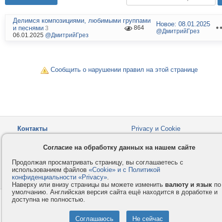
Делимся композициями, любимыми группами
Новое:
08.01.2025
и песнями
864
3
@ДмитрийГрез
06.01.2025
@ДмитрийГрез
Сообщить о нарушении правил на этой странице
Контакты
Privacy и Cookie
Компания
Правила и условия
Согласие на обработку данных на нашем сайте
Услуги
Помощь
Продолжая просматривать страницу, вы соглашаетесь с
Как оплатить
Форумы
использованием файлов
«Cookie» и с Политикой
конфиденциальности «Privacy»
© 2008-2026
VMESTE.EU
.
- Все права защищены.
Наверху или внизу страницы вы можете изменить
валюту и язык
по
умолчанию. Английская версия сайта ещё находится в доработке и
доступна не полностью.