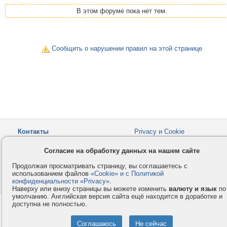
В этом форуме пока нет тем.
Сообщить о нарушении правил на этой странице
Контакты
Privacy и Cookie
Компания
Правила и условия
Согласие на обработку данных на нашем сайте
Услуги
Помощь
Продолжая просматривать страницу, вы соглашаетесь с
Как оплатить
Форумы
использованием файлов
«Cookie» и с Политикой
конфиденциальности «Privacy»
© 2008-2026
VMESTE.EU
.
- Все права защищены.
Наверху или внизу страницы вы можете изменить
валюту и язык
по
умолчанию. Английская версия сайта ещё находится в доработке и
доступна не полностью.