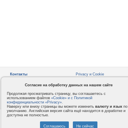
Контакты
Privacy и Cookie
Компания
Правила и условия
Согласие на обработку данных на нашем сайте
Услуги
Помощь
Продолжая просматривать страницу, вы соглашаетесь с
Как оплатить
Форумы
использованием файлов
«Cookie» и с Политикой
конфиденциальности «Privacy»
© 2008-2026
VMESTE.EU
.
- Все права защищены.
Наверху или внизу страницы вы можете изменить
валюту и язык
по
умолчанию. Английская версия сайта ещё находится в доработке и
доступна не полностью.