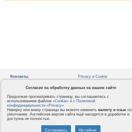
Контакты
Privacy и Cookie
Компания
Правила и условия
Согласие на обработку данных на нашем сайте
Услуги
Помощь
Продолжая просматривать страницу, вы соглашаетесь с
Как оплатить
Форумы
использованием файлов
«Cookie» и с Политикой
конфиденциальности «Privacy»
© 2008-2026
VMESTE.EU
.
- Все права защищены.
Наверху или внизу страницы вы можете изменить
валюту и язык
по
умолчанию. Английская версия сайта ещё находится в доработке и
доступна не полностью.