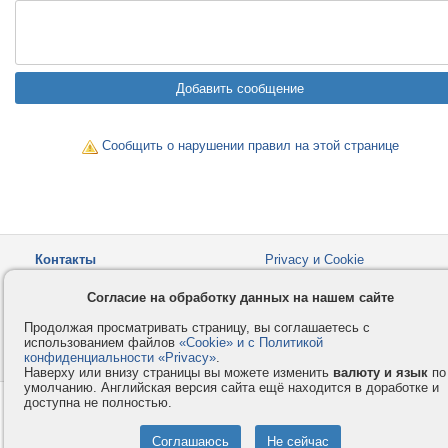
Сообщить о нарушении правил на этой странице
Контакты
Privacy и Cookie
Компания
Правила и условия
Согласие на обработку данных на нашем сайте
Услуги
Помощь
Продолжая просматривать страницу, вы соглашаетесь с
Как оплатить
Форумы
использованием файлов
«Cookie» и с Политикой
конфиденциальности «Privacy»
© 2008-2026
VMESTE.EU
.
- Все права защищены.
Наверху или внизу страницы вы можете изменить
валюту и язык
по
умолчанию. Английская версия сайта ещё находится в доработке и
доступна не полностью.