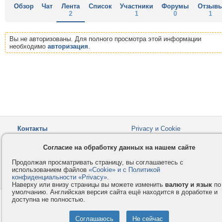
Обзор
Чат
Лента
Список
Участники
Форумы
Отзыв
2
1
0
1
Вы не авторизованы. Для полного просмотра этой информации
необходимо
авторизация
.
Контакты
Privacy и Cookie
Компания
Правила и условия
Согласие на обработку данных на нашем сайте
Услуги
Помощь
Продолжая просматривать страницу, вы соглашаетесь с
Как оплатить
Форумы
использованием файлов
«Cookie» и с Политикой
конфиденциальности «Privacy»
© 2008-2026
VMESTE.EU
.
- Все права защищены.
Наверху или внизу страницы вы можете изменить
валюту и язык
по
умолчанию. Английская версия сайта ещё находится в доработке и
доступна не полностью.