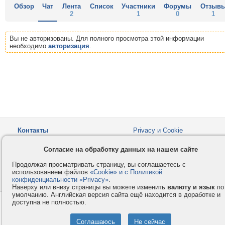
Обзор
Чат
Лента
Список
Участники
Форумы
Отзыв
2
1
0
1
Вы не авторизованы. Для полного просмотра этой информации
необходимо
авторизация
.
Контакты
Privacy и Cookie
Компания
Правила и условия
Согласие на обработку данных на нашем сайте
Услуги
Помощь
Продолжая просматривать страницу, вы соглашаетесь с
Как оплатить
Форумы
использованием файлов
«Cookie» и с Политикой
конфиденциальности «Privacy»
© 2008-2026
VMESTE.EU
.
- Все права защищены.
Наверху или внизу страницы вы можете изменить
валюту и язык
по
умолчанию. Английская версия сайта ещё находится в доработке и
доступна не полностью.