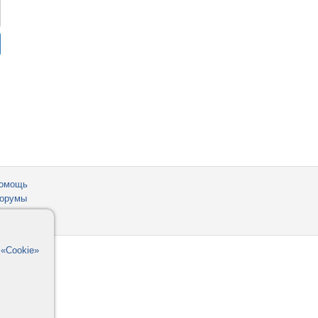
омощь
орумы
в
«Cookie»