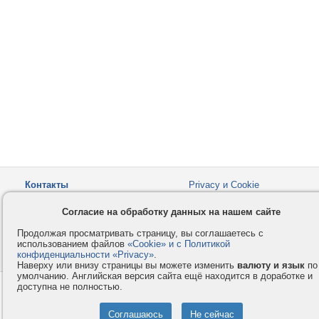
Контакты
Privacy и Cookie
Компания
Правила и условия
Согласие на обработку данных на нашем сайте
Услуги
Помощь
Продолжая просматривать страницу, вы соглашаетесь с
Как оплатить
Форумы
использованием файлов
«Cookie» и с Политикой
конфиденциальности «Privacy»
© 2008-2026
VMESTE.EU
.
- Все права защищены.
Наверху или внизу страницы вы можете изменить
валюту и язык
по
умолчанию. Английская версия сайта ещё находится в доработке и
доступна не полностью.