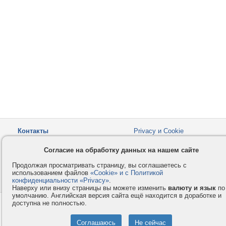
Контакты
Privacy и Cookie
Компания
Правила и условия
Согласие на обработку данных на нашем сайте
Услуги
Помощь
Продолжая просматривать страницу, вы соглашаетесь с
Как оплатить
Форумы
использованием файлов
«Cookie» и с Политикой
конфиденциальности «Privacy»
© 2008-2026
VMESTE.EU
.
- Все права защищены.
Наверху или внизу страницы вы можете изменить
валюту и язык
по
умолчанию. Английская версия сайта ещё находится в доработке и
доступна не полностью.