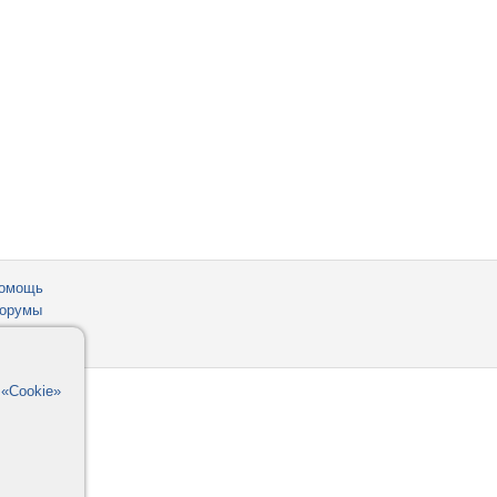
омощь
орумы
в
«Cookie»