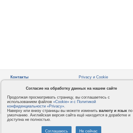
Контакты
Privacy и Cookie
Компания
Правила и условия
Согласие на обработку данных на нашем сайте
Услуги
Помощь
Продолжая просматривать страницу, вы соглашаетесь с
Как оплатить
Форумы
использованием файлов
«Cookie» и с Политикой
конфиденциальности «Privacy»
© 2008-2026
VMESTE.EU
.
- Все права защищены.
Наверху или внизу страницы вы можете изменить
валюту и язык
по
умолчанию. Английская версия сайта ещё находится в доработке и
доступна не полностью.