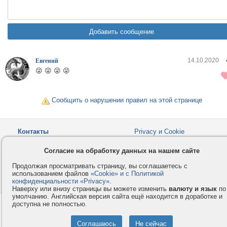
14.10.2020
Евгений
😜 😜 😜 😜
Сообщить о нарушении правил на этой странице
Контакты
Privacy и Cookie
Компания
Правила и условия
Согласие на обработку данных на нашем сайте
Услуги
Помощь
Продолжая просматривать страницу, вы соглашаетесь с
Как оплатить
Форумы
использованием файлов
«Cookie» и с Политикой
конфиденциальности «Privacy»
© 2008-2026
VMESTE.EU
.
- Все права защищены.
Наверху или внизу страницы вы можете изменить
валюту и язык
по
умолчанию. Английская версия сайта ещё находится в доработке и
доступна не полностью.