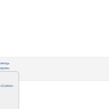
омощь
орумы
в
«Cookie»