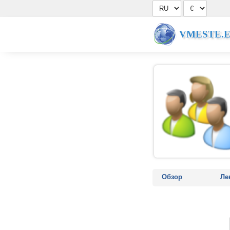
VMESTE.
Обзор
Ле