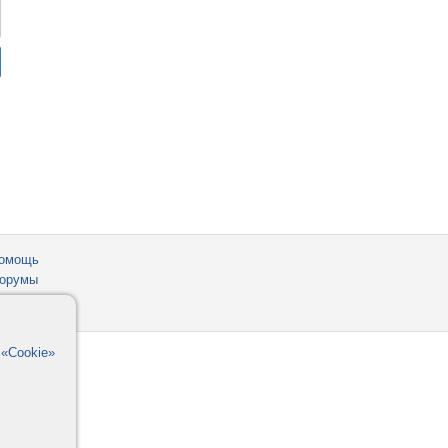
омощь
орумы
в
«Cookie»