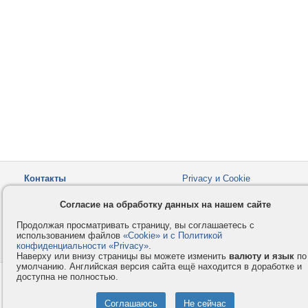
Контакты
Privacy и Cookie
Компания
Правила и условия
Согласие на обработку данных на нашем сайте
Услуги
Помощь
Продолжая просматривать страницу, вы соглашаетесь с
Как оплатить
Форумы
использованием файлов
«Cookie» и с Политикой
конфиденциальности «Privacy»
© 2008-2026
VMESTE.EU
.
- Все права защищены.
Наверху или внизу страницы вы можете изменить
валюту и язык
по
умолчанию. Английская версия сайта ещё находится в доработке и
доступна не полностью.