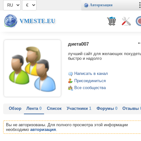
Авторизация
VMESTE.EU
диета007
лучший сайт для желающих похудет
быстро и надолго
Написать в канал
Присоединиться
Все сообщества
Обзор
Лента
0
Список
Участники
1
Форумы
0
Отзывы
Вы не авторизованы. Для полного просмотра этой информации
необходимо
авторизация
.