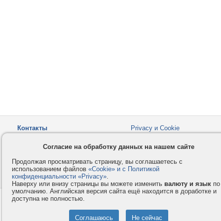
Контакты
Privacy и Cookie
Компания
Правила и условия
Согласие на обработку данных на нашем сайте
Услуги
Помощь
Продолжая просматривать страницу, вы соглашаетесь с
Как оплатить
Форумы
использованием файлов
«Cookie» и с Политикой
конфиденциальности «Privacy»
© 2008-2026
VMESTE.EU
.
- Все права защищены.
Наверху или внизу страницы вы можете изменить
валюту и язык
по
умолчанию. Английская версия сайта ещё находится в доработке и
доступна не полностью.