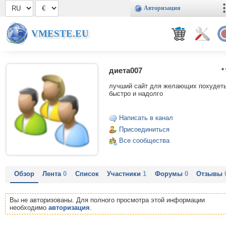
Авторизация
VMESTE.EU
диета007
лучший сайт для желающих похудет
быстро и надолго
Написать в канал
Присоединиться
Все сообщества
Обзор
Лента
0
Список
Участники
1
Форумы
0
Отзывы
Вы не авторизованы. Для полного просмотра этой информации
необходимо
авторизация
.