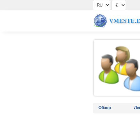
VMESTE.
Обзор
Ле