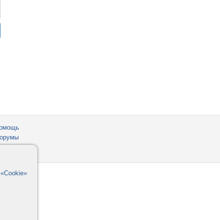
омощь
орумы
в
«Cookie»