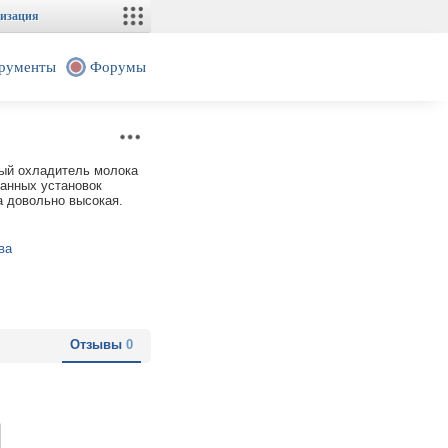
изация
рументы
Форумы
ный охладитель молока
данных установок
а довольно высокая.
ва
Отзывы
0