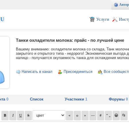
Автор
EU
Услуги
Инст
Танки охладители молока: прайс - по лучшей цене
Вашему вниманию: охладители молока со склада, Танк молоч
закрытого и открытого типа - недорого! Экономическая выгода 
налицо - получается окупаемость танка для охлаждения молок
Написать в канал
Присоединиться
Все сообщест
нта
0
Список
Участники
1
Форумы
0