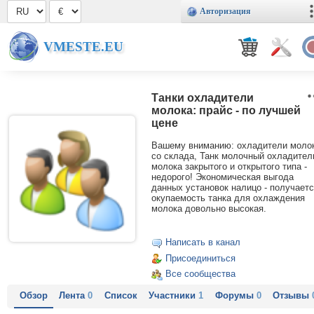
Авторизация
VMESTE.EU
Танки охладители
молока: прайс - по лучшей
цене
Вашему вниманию: охладители моло
со склада, Танк молочный охладител
молока закрытого и открытого типа -
недорого! Экономическая выгода
данных установок налицо - получает
окупаемость танка для охлаждения
молока довольно высокая.
Написать в канал
Присоединиться
Все сообщества
Обзор
Лента
0
Список
Участники
1
Форумы
0
Отзывы