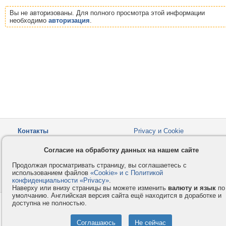
Вы не авторизованы. Для полного просмотра этой информации
необходимо
авторизация
.
Контакты
Privacy и Cookie
Компания
Правила и условия
Согласие на обработку данных на нашем сайте
Услуги
Помощь
Продолжая просматривать страницу, вы соглашаетесь с
Как оплатить
Форумы
использованием файлов
«Cookie» и с Политикой
конфиденциальности «Privacy»
© 2008-2026
VMESTE.EU
.
- Все права защищены.
Наверху или внизу страницы вы можете изменить
валюту и язык
по
умолчанию. Английская версия сайта ещё находится в доработке и
доступна не полностью.