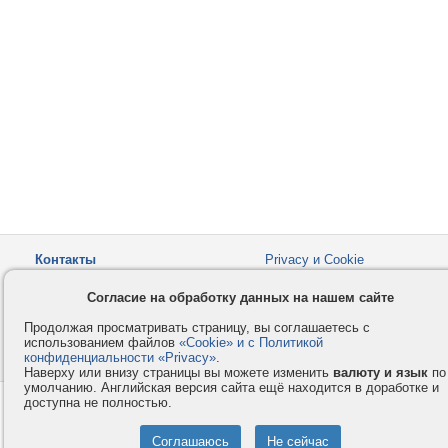
Контакты
Privacy и Cookie
Компания
Правила и условия
Согласие на обработку данных на нашем сайте
Услуги
Помощь
Продолжая просматривать страницу, вы соглашаетесь с
Как оплатить
Форумы
использованием файлов
«Cookie» и с Политикой
конфиденциальности «Privacy»
© 2008-2026
VMESTE.EU
.
- Все права защищены.
Наверху или внизу страницы вы можете изменить
валюту и язык
по
умолчанию. Английская версия сайта ещё находится в доработке и
доступна не полностью.