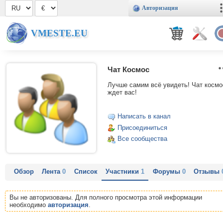
Авторизация
VMESTE.EU
Чат Космос
Лучше самим всё увидеть! Чат космо
ждет вас!
Написать в канал
Присоединиться
Все сообщества
Обзор
Лента
0
Список
Участники
1
Форумы
0
Отзывы
Вы не авторизованы. Для полного просмотра этой информации
необходимо
авторизация
.