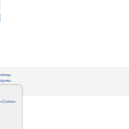
омощь
орумы
в
«Cookie»