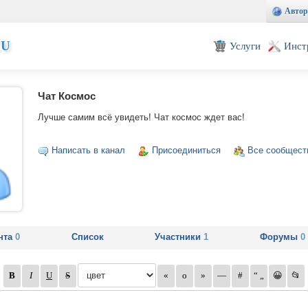
Автор
EU
Услуги
Инст
Чат Космос
Лучше самим всё увидеть! Чат космос ждет вас!
Написать в канал
Присоединиться
Все сообщест
нта
0
Список
Участники
1
Форумы
0