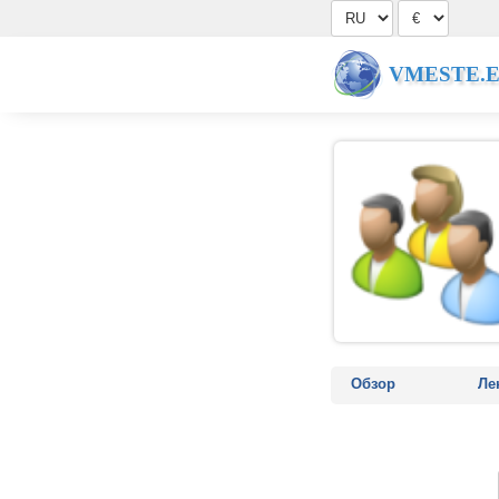
VMESTE.
Обзор
Ле