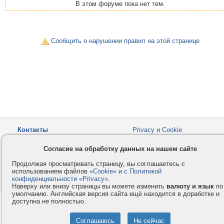
В этом форуме пока нет тем.
Сообщить о нарушении правил на этой странице
Контакты
Privacy и Cookie
Компания
Правила и условия
Согласие на обработку данных на нашем сайте
Услуги
Помощь
Продолжая просматривать страницу, вы соглашаетесь с
Как оплатить
Форумы
использованием файлов
«Cookie» и с Политикой
конфиденциальности «Privacy»
© 2008-2026
VMESTE.EU
.
- Все права защищены.
Наверху или внизу страницы вы можете изменить
валюту и язык
по
умолчанию. Английская версия сайта ещё находится в доработке и
доступна не полностью.