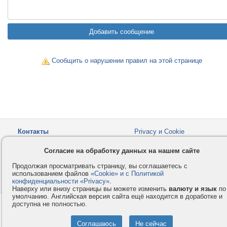
Сообщить о нарушении правил на этой странице
Контакты
Privacy и Cookie
Компания
Правила и условия
Согласие на обработку данных на нашем сайте
Услуги
Помощь
Продолжая просматривать страницу, вы соглашаетесь с
Как оплатить
Форумы
использованием файлов
«Cookie» и с Политикой
конфиденциальности «Privacy»
© 2008-2026
VMESTE.EU
.
- Все права защищены.
Наверху или внизу страницы вы можете изменить
валюту и язык
по
умолчанию. Английская версия сайта ещё находится в доработке и
доступна не полностью.