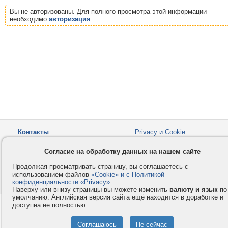
Вы не авторизованы. Для полного просмотра этой информации
необходимо
авторизация
.
Контакты
Privacy и Cookie
Компания
Правила и условия
Согласие на обработку данных на нашем сайте
Услуги
Помощь
Продолжая просматривать страницу, вы соглашаетесь с
Как оплатить
Форумы
использованием файлов
«Cookie» и с Политикой
конфиденциальности «Privacy»
© 2008-2026
VMESTE.EU
.
- Все права защищены.
Наверху или внизу страницы вы можете изменить
валюту и язык
по
умолчанию. Английская версия сайта ещё находится в доработке и
доступна не полностью.