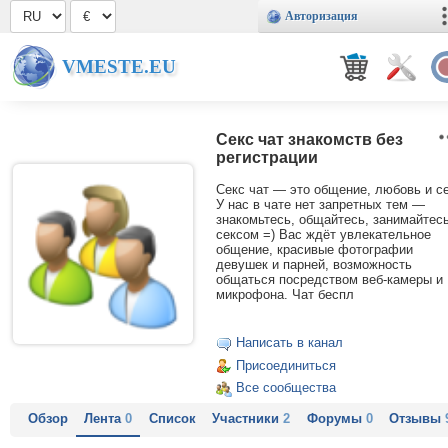
Авторизация
VMESTE.EU
Секс чат знакомств без
регистрации
Секс чат — это общение, любовь и се
У нас в чате нет запретных тем —
знакомьтесь, общайтесь, занимайтес
сексом =) Вас ждёт увлекательное
общение, красивые фотографии
девушек и парней, возможность
общаться посредством веб-камеры и
микрофона. Чат беспл
Написать в канал
Присоединиться
Все сообщества
Обзор
Лента
0
Список
Участники
2
Форумы
0
Отзывы