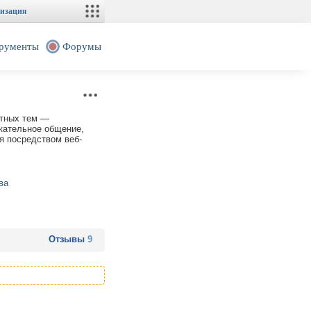
изация
рументы
Форумы
етных тем —
екательное общение,
я посредством веб-
ва
Отзывы
9