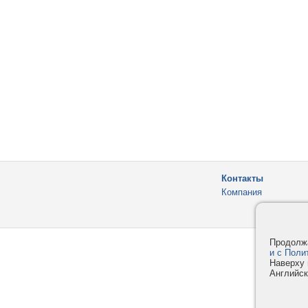
Контакты
Компания
Продолжа
и с Поли
Наверху 
Английск