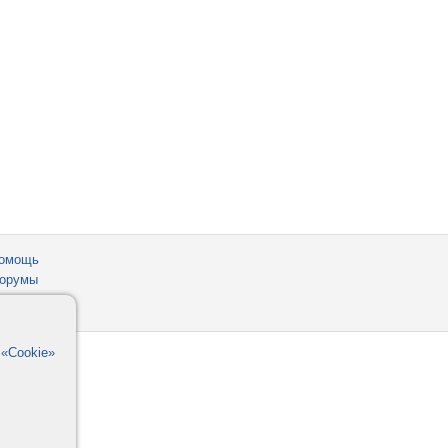
омощь
орумы
в
«Cookie»