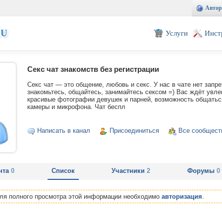
Автор
EU
Услуги
Инст
Секс чат знакомств без регистрации
Секс чат — это общение, любовь и секс. У нас в чате нет запр
знакомьтесь, общайтесь, занимайтесь сексом =) Вас ждёт увл
красивые фотографии девушек и парней, возможность общатьс
камеры и микрофона. Чат беспл
Написать в канал
Присоединиться
Все сообщест
нта
0
Список
Участники
2
Форумы
0
Для полного просмотра этой информации необходимо
авторизация
.