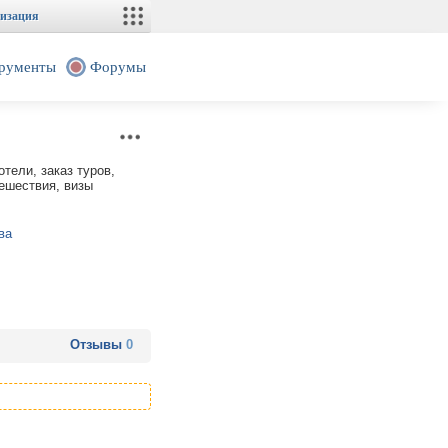
изация
рументы
Форумы
тели, заказ туров,
тешествия, визы
ва
Отзывы
0