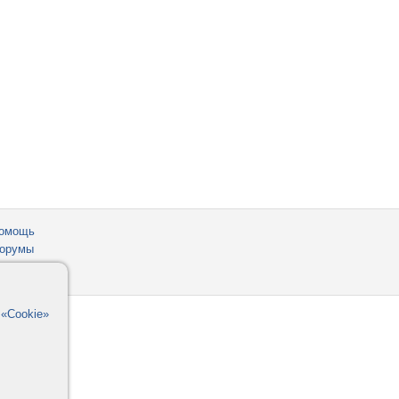
омощь
орумы
в
«Cookie»